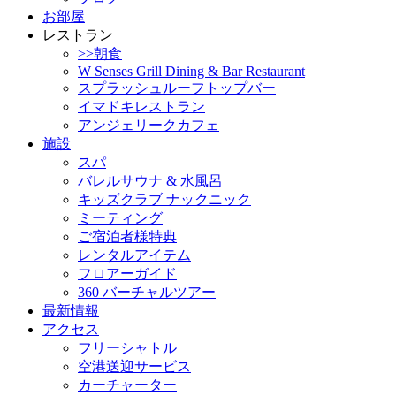
お部屋
レストラン
>>朝食
W Senses Grill Dining & Bar Restaurant
スプラッシュルーフトップバー
イマドキレストラン
アンジェリークカフェ
施設
スパ
バレルサウナ & 水風呂
キッズクラブ ナックニック
ミーティング
ご宿泊者様特典
レンタルアイテム
フロアーガイド
360 バーチャルツアー
最新情報
アクセス
フリーシャトル
空港送迎サービス
カーチャーター