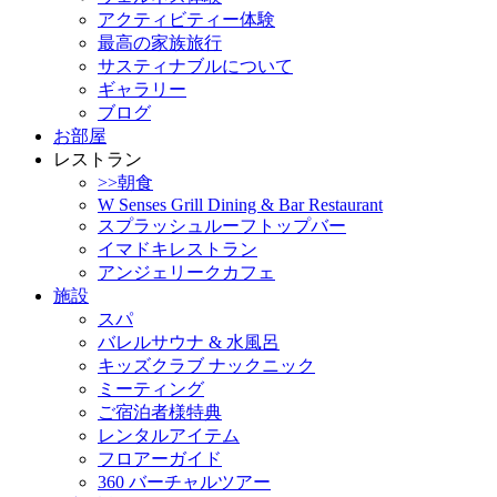
アクティビティー体験
最高の家族旅行
サスティナブルについて
ギャラリー
ブログ
お部屋
レストラン
>>朝食
W Senses Grill Dining & Bar Restaurant
スプラッシュルーフトップバー
イマドキレストラン
アンジェリークカフェ
施設
スパ
バレルサウナ & 水風呂
キッズクラブ ナックニック
ミーティング
ご宿泊者様特典
レンタルアイテム
フロアーガイド
360 バーチャルツアー