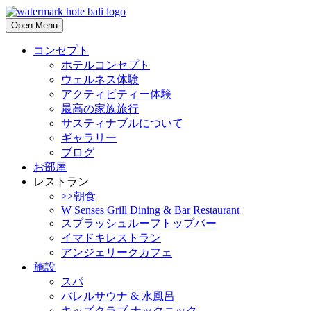
Open Menu
コンセプト
ホテルコンセプト
ウェルネス体験
アクティビティー体験
最高の家族旅行
サスティナブルについて
ギャラリー
ブログ
お部屋
レストラン
>>朝食
W Senses Grill Dining & Bar Restaurant
スプラッシュルーフトップバー
イマドキレストラン
アンジェリークカフェ
施設
スパ
バレルサウナ & 水風呂
キッズクラブ ナックニック