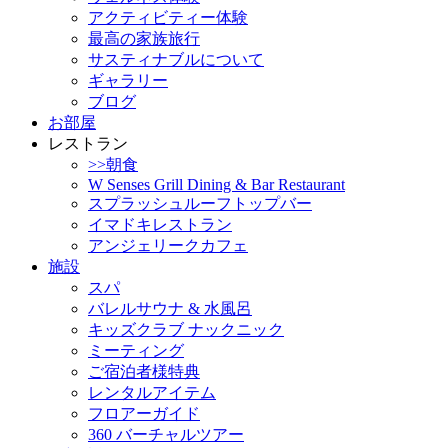
アクティビティー体験
最高の家族旅行
サスティナブルについて
ギャラリー
ブログ
お部屋
レストラン
>>朝食
W Senses Grill Dining & Bar Restaurant
スプラッシュルーフトップバー
イマドキレストラン
アンジェリークカフェ
施設
スパ
バレルサウナ & 水風呂
キッズクラブ ナックニック
ミーティング
ご宿泊者様特典
レンタルアイテム
フロアーガイド
360 バーチャルツアー