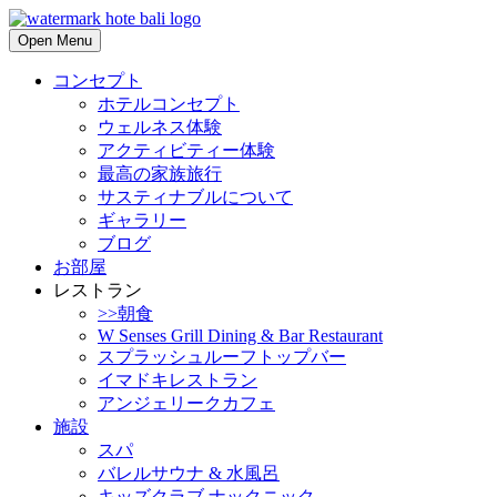
Open Menu
コンセプト
ホテルコンセプト
ウェルネス体験
アクティビティー体験
最高の家族旅行
サスティナブルについて
ギャラリー
ブログ
お部屋
レストラン
>>朝食
W Senses Grill Dining & Bar Restaurant
スプラッシュルーフトップバー
イマドキレストラン
アンジェリークカフェ
施設
スパ
バレルサウナ & 水風呂
キッズクラブ ナックニック