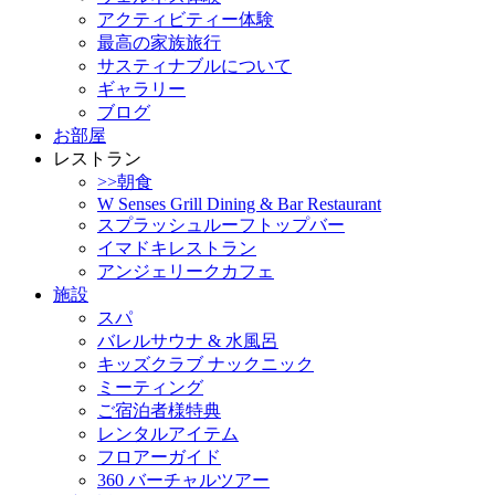
アクティビティー体験
最高の家族旅行
サスティナブルについて
ギャラリー
ブログ
お部屋
レストラン
>>朝食
W Senses Grill Dining & Bar Restaurant
スプラッシュルーフトップバー
イマドキレストラン
アンジェリークカフェ
施設
スパ
バレルサウナ & 水風呂
キッズクラブ ナックニック
ミーティング
ご宿泊者様特典
レンタルアイテム
フロアーガイド
360 バーチャルツアー