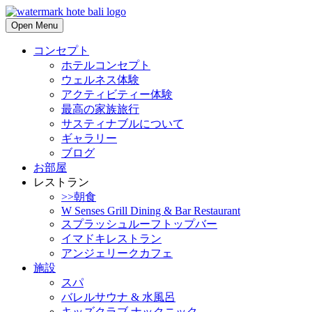
Open Menu
コンセプト
ホテルコンセプト
ウェルネス体験
アクティビティー体験
最高の家族旅行
サスティナブルについて
ギャラリー
ブログ
お部屋
レストラン
>>朝食
W Senses Grill Dining & Bar Restaurant
スプラッシュルーフトップバー
イマドキレストラン
アンジェリークカフェ
施設
スパ
バレルサウナ & 水風呂
キッズクラブ ナックニック