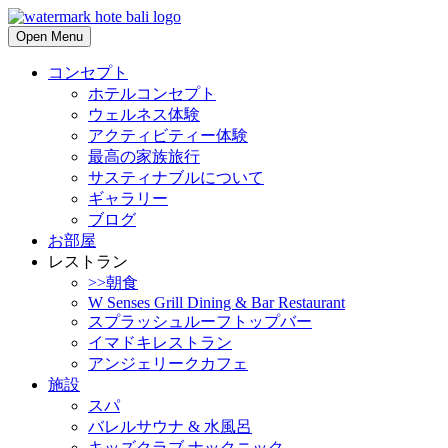
Open Menu
コンセプト
ホテルコンセプト
ウェルネス体験
アクティビティー体験
最高の家族旅行
サスティナブルについて
ギャラリー
ブログ
お部屋
レストラン
>>朝食
W Senses Grill Dining & Bar Restaurant
スプラッシュルーフトップバー
イマドキレストラン
アンジェリークカフェ
施設
スパ
バレルサウナ & 水風呂
キッズクラブ ナックニック