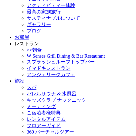
アクティビティー体験
最高の家族旅行
サスティナブルについて
ギャラリー
ブログ
お部屋
レストラン
>>朝食
W Senses Grill Dining & Bar Restaurant
スプラッシュルーフトップバー
イマドキレストラン
アンジェリークカフェ
施設
スパ
バレルサウナ & 水風呂
キッズクラブ ナックニック
ミーティング
ご宿泊者様特典
レンタルアイテム
フロアーガイド
360 バーチャルツアー