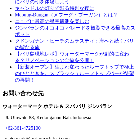
にバリの朝を体験しよう
キャンドルの灯りで彩る特別な夜に
Mebuug-Buugan（メブーグ・ブーガン）とは？
ニュピに最高の星空観測を楽しむ
ジンバランのオゴオゴ パレードを観覧できる最高のス
ポット
クドンガナン・ビーチのムラスティ：海へと続くバリ
の聖なる旅
【バリ島現地レポ】ウォーターマークが劇的に変わ
る？リノベーションの全貌を公開！
【新装オープン】生まれ変わったルーフトップで極上
のひとときを。スプラッシュルーフトップバーが待望
の再開！
お問い合わせ先
ウォーターマーク ホテル & スパ バリ ジンバラン
Jl. Uluwatu 88, Kedonganan Bali-Indonesia
+62-361-4725100
watermark@watermark-bali.com