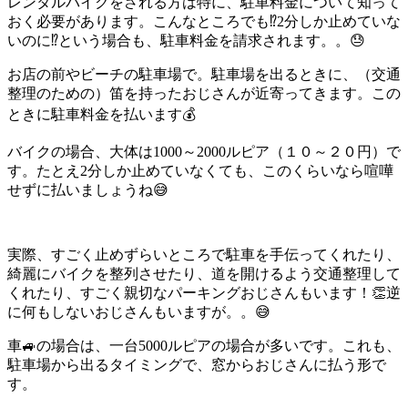
レンタルバイクをされる方は特に、駐車料金について知って
おく必要があります。こんなところでも⁉️2分しか止めていな
いのに⁉️という場合も、駐車料金を請求されます。。😓
お店の前やビーチの駐車場で。駐車場を出るときに、（交通
整理のための）笛を持ったおじさんが近寄ってきます。この
ときに駐車料金を払います💰
バイクの場合、大体は1000～2000ルピア（１０～２０円）で
す。たとえ2分しか止めていなくても、このくらいなら喧嘩
せずに払いましょうね😅
実際、すごく止めずらいところで駐車を手伝ってくれたり、
綺麗にバイクを整列させたり、道を開けるよう交通整理して
くれたり、すごく親切なパーキングおじさんもいます！👏逆
に何もしないおじさんもいますが。。😅
車🚙の場合は、一台5000ルピアの場合が多いです。これも、
駐車場から出るタイミングで、窓からおじさんに払う形で
す。