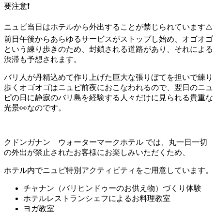
要注意❗️
ニュピ当日はホテルから外出することが禁じられています⚠️
前日午後からあらゆるサービスがストップし始め、オゴオゴ
という練り歩きのため、封鎖される道路があり、それによる
渋滞も予想されます。
バリ人が丹精込めて作り上げた巨大な張りぼてを担いで練り
歩くオゴオゴはニュピ前夜におこなわれるので、翌日のニュ
ピの日に静寂のバリ島を経験する人々だけに見られる貴重な
光景👀なのです。
クドンガナン ウォーターマークホテル では、丸一日一切
の外出が禁止されたお客様にお楽しみいただくため、
ホテル内でニュピ特別アクティビティをご用意しています。
チャナン（バリヒンドゥーのお供え物）づくり体験
ホテルレストランシェフによるお料理教室
ヨガ教室