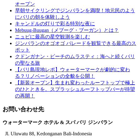
オープン
早朝サイクリングでジンバランを満喫！地元民のよう
にバリの朝を体験しよう
キャンドルの灯りで彩る特別な夜に
Mebuug-Buugan（メブーグ・ブーガン）とは？
ニュピに最高の星空観測を楽しむ
ジンバランのオゴオゴ パレードを観覧できる最高のス
ポット
クドンガナン・ビーチのムラスティ：海へと続くバリ
の聖なる旅
【バリ島現地レポ】ウォーターマークが劇的に変わ
る？リノベーションの全貌を公開！
【新装オープン】生まれ変わったルーフトップで極上
のひとときを。スプラッシュルーフトップバーが待望
の再開！
お問い合わせ先
ウォーターマーク ホテル & スパ バリ ジンバラン
Jl. Uluwatu 88, Kedonganan Bali-Indonesia