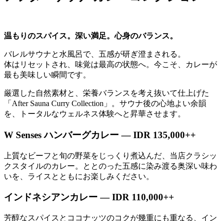
温もりのスパイス。深い満足。心身のバランス。
バレルサウナと水風呂で、五感が研ぎ澄まされる。
体はリセットされ、味覚は最高の状態へ。今こそ、カレーが
最も美味しい瞬間です。
厳選した自然素材と、栄養バランスを考え抜いて仕上げた
「After Sauna Curry Collection」。サウナ後の心地よい余韻
を、トータルなウェルネス体験へと昇華させます。
W Senses ハンバーグカレー — IDR 135,000++
上質なビーフと旬の野菜をじっくり煮込んだ、当店クラシッ
クスタイルのカレー。ととのった五感に染み渡る奥深い味わ
いを、ライスとともにお楽しみください。
インドネシアンカレー — IDR 110,000++
芳醇なスパイスとココナッツのコクが幾重にも重なる、イン