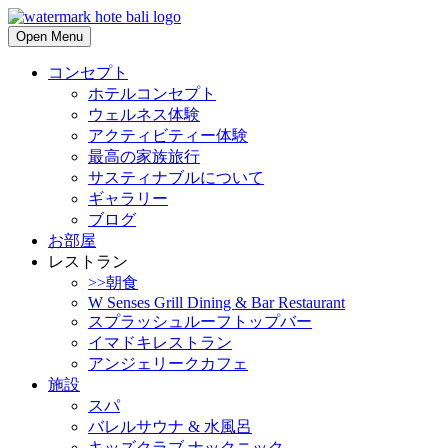
Open Menu
コンセプト
ホテルコンセプト
ウェルネス体験
アクティビティー体験
最高の家族旅行
サスティナブルについて
ギャラリー
ブログ
お部屋
レストラン
>>朝食
W Senses Grill Dining & Bar Restaurant
スプラッシュルーフトップバー
イマドキレストラン
アンジェリークカフェ
施設
スパ
バレルサウナ & 水風呂
キッズクラブ ナックニック