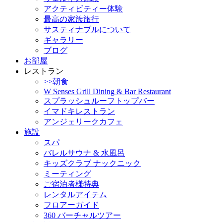
アクティビティー体験
最高の家族旅行
サスティナブルについて
ギャラリー
ブログ
お部屋
レストラン
>>朝食
W Senses Grill Dining & Bar Restaurant
スプラッシュルーフトップバー
イマドキレストラン
アンジェリークカフェ
施設
スパ
バレルサウナ & 水風呂
キッズクラブ ナックニック
ミーティング
ご宿泊者様特典
レンタルアイテム
フロアーガイド
360 バーチャルツアー