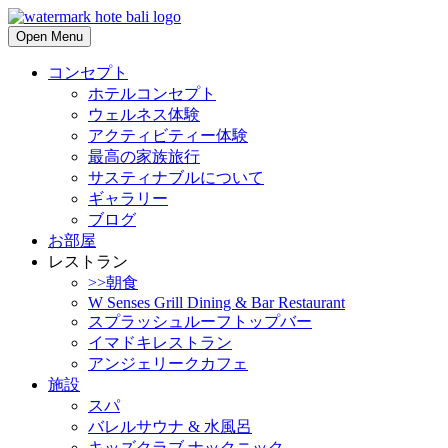
Open Menu
コンセプト
ホテルコンセプト
ウェルネス体験
アクティビティー体験
最高の家族旅行
サスティナブルについて
ギャラリー
ブログ
お部屋
レストラン
>>朝食
W Senses Grill Dining & Bar Restaurant
スプラッシュルーフトップバー
イマドキレストラン
アンジェリークカフェ
施設
スパ
バレルサウナ & 水風呂
キッズクラブ ナックニック