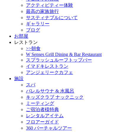
アクティビティー体験
最高の家族旅行
サスティナブルについて
ギャラリー
ブログ
お部屋
レストラン
>>朝食
W Senses Grill Dining & Bar Restaurant
スプラッシュルーフトップバー
イマドキレストラン
アンジェリークカフェ
施設
スパ
バレルサウナ & 水風呂
キッズクラブ ナックニック
ミーティング
ご宿泊者様特典
レンタルアイテム
フロアーガイド
360 バーチャルツアー