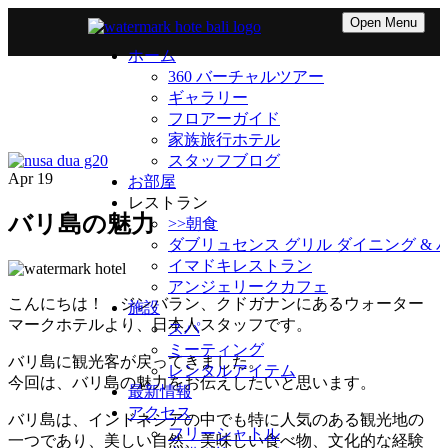
Open Menu
ホーム
360 バーチャルツアー
ギャラリー
フロアーガイド
家族旅行ホテル
スタッフブログ
Apr
19
お部屋
レストラン
バリ島の魅力
>>朝食
ダブリュセンス グリル ダイニング & 
イマドキレストラン
アンジェリークカフェ
こんにちは！ ジンバラン、クドガナンにあるウォーター
施設
マークホテルより、日本人スタッフです。
スパ
ミーティング
バリ島に観光客が戻ってきました。
レンタルアイテム
今回は、バリ島の魅力をお伝えしたいと思います。
最新情報
アクセス
バリ島は、インドネシアの中でも特に人気のある観光地の
フリーシャトル
一つであり、美しい自然、美味しい食べ物、文化的な経験