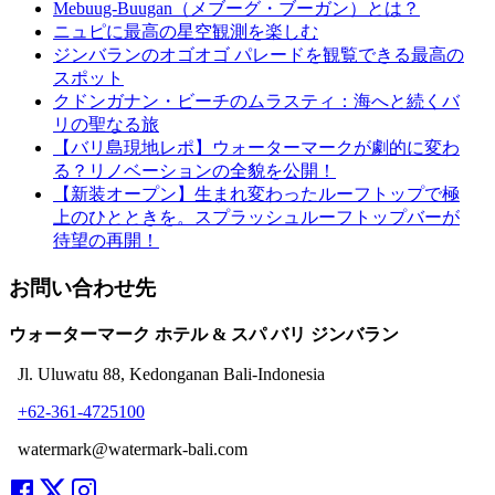
Mebuug-Buugan（メブーグ・ブーガン）とは？
ニュピに最高の星空観測を楽しむ
ジンバランのオゴオゴ パレードを観覧できる最高の
スポット
クドンガナン・ビーチのムラスティ：海へと続くバ
リの聖なる旅
【バリ島現地レポ】ウォーターマークが劇的に変わ
る？リノベーションの全貌を公開！
【新装オープン】生まれ変わったルーフトップで極
上のひとときを。スプラッシュルーフトップバーが
待望の再開！
お問い合わせ先
ウォーターマーク ホテル & スパ バリ ジンバラン
Jl. Uluwatu 88, Kedonganan Bali-Indonesia
+62-361-4725100
watermark@watermark-bali.com