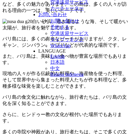
空港送迎サービス
など、多くの魅力があります。この島は、多くの人々が訪
カーチャーター
れる理由の一つは、美しいビーチです。
お問い合わせ
お問い合わせ
白い砂浜、透き通るような海、そして暖かい
予約する
太陽が、旅行者を魅了しています。
空港送迎サービス
バリ島には、多くの有名なビーチがありますが、クタ、レ
マイブッキング
ギャン、ジンバラン、ウブドなどが代表的な場所です。
WhatsApp
LANGUAGE
また、バリ島は、美味しい食べ物が豊富な場所でもありま
English
日本語
す。
中文
現地の人々が作る伝統的な料理や、海産物を使った料理、
Bahasa Indonesia
そして世界中から集まった料理人たちが作る料理など、多
種多様な味覚を楽しむことができます。
バリ島の食文化に触れながら、旅行者たちは、バリ島の文
化を深く知ることができます。
さらに、ヒンドゥー教の文化が根付いた場所でもありま
す。
多くの寺院や神殿があり、旅行者たちは、そこで多くの文