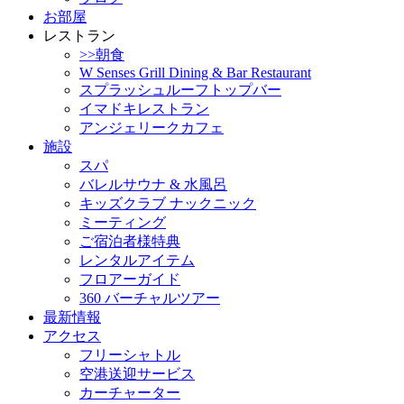
お部屋
レストラン
>>朝食
W Senses Grill Dining & Bar Restaurant
スプラッシュルーフトップバー
イマドキレストラン
アンジェリークカフェ
施設
スパ
バレルサウナ & 水風呂
キッズクラブ ナックニック
ミーティング
ご宿泊者様特典
レンタルアイテム
フロアーガイド
360 バーチャルツアー
最新情報
アクセス
フリーシャトル
空港送迎サービス
カーチャーター