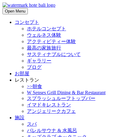
Open Menu
コンセプト
ホテルコンセプト
ウェルネス体験
アクティビティー体験
最高の家族旅行
サスティナブルについて
ギャラリー
ブログ
お部屋
レストラン
>>朝食
W Senses Grill Dining & Bar Restaurant
スプラッシュルーフトップバー
イマドキレストラン
アンジェリークカフェ
施設
スパ
バレルサウナ & 水風呂
キッズクラブ ナックニック