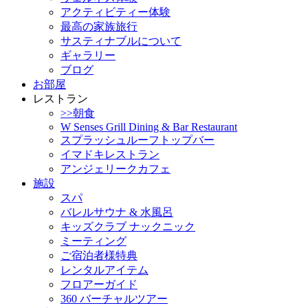
アクティビティー体験
最高の家族旅行
サスティナブルについて
ギャラリー
ブログ
お部屋
レストラン
>>朝食
W Senses Grill Dining & Bar Restaurant
スプラッシュルーフトップバー
イマドキレストラン
アンジェリークカフェ
施設
スパ
バレルサウナ & 水風呂
キッズクラブ ナックニック
ミーティング
ご宿泊者様特典
レンタルアイテム
フロアーガイド
360 バーチャルツアー