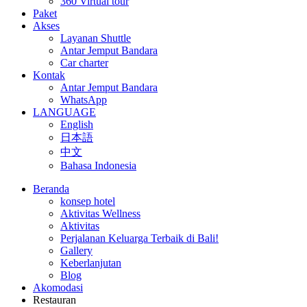
360 Virtual tour
Paket
Akses
Layanan Shuttle
Antar Jemput Bandara
Car charter
Kontak
Antar Jemput Bandara
WhatsApp
LANGUAGE
English
日本語
中文
Bahasa Indonesia
Beranda
konsep hotel
Aktivitas Wellness
Aktivitas
Perjalanan Keluarga Terbaik di Bali!
Gallery
Keberlanjutan
Blog
Akomodasi
Restauran