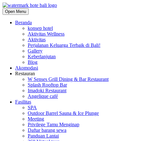
Open Menu
Beranda
konsep hotel
Aktivitas Wellness
Aktivitas
Perjalanan Keluarga Terbaik di Bali!
Gallery
Keberlanjutan
Blog
Akomodasi
Restauran
W Senses Grill Dining & Bar Restaurant
Splash Rooftop Bar
Imadoki Restaurant
Angelique café
Fasilitas
SPA
Outdoor Barrel Sauna & Ice Plunge
Meeting
Privilege Tamu Menginap
Daftar barang sewa
Panduan Lantai