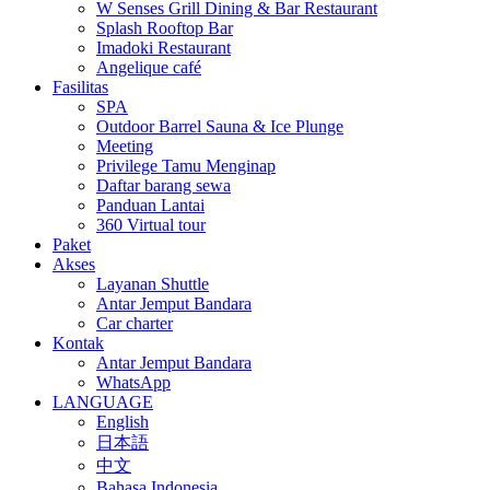
W Senses Grill Dining & Bar Restaurant
Splash Rooftop Bar
Imadoki Restaurant
Angelique café
Fasilitas
SPA
Outdoor Barrel Sauna & Ice Plunge
Meeting
Privilege Tamu Menginap
Daftar barang sewa
Panduan Lantai
360 Virtual tour
Paket
Akses
Layanan Shuttle
Antar Jemput Bandara
Car charter
Kontak
Antar Jemput Bandara
WhatsApp
LANGUAGE
English
日本語
中文
Bahasa Indonesia