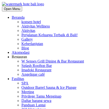
Open Menu
Beranda
konsep hotel
Aktivitas Wellness
Aktivitas
Perjalanan Keluarga Terbaik di Bali!
Gallery
Keberlanjutan
Blog
Akomodasi
Restauran
W Senses Grill Dining & Bar Restaurant
Splash Rooftop Bar
Imadoki Restaurant
Angelique café
Fasilitas
SPA
Outdoor Barrel Sauna & Ice Plunge
Meeting
Privilege Tamu Menginap
Daftar barang sewa
Panduan Lantai