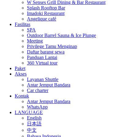
W Senses Grill Dining & Bar Restaurant
Splash Rooftop Bar
Imadoki Restaurant
Angelique café
Fasilitas
SPA
Outdoor Barrel Sauna & Ice Plunge
Meeting
Privilege Tamu Menginap
Daftar barang sewa
Panduan Lantai
360 Virtual tour
Paket
Akses
Layanan Shuttle
Antar Jemput Bandara
Car charter
Kontak
Antar Jemput Bandara
WhatsApp
LANGUAGE
English
日本語
中文
Bahasa Indonesia