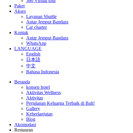
360 Virtual tour
Paket
Akses
Layanan Shuttle
Antar Jemput Bandara
Car charter
Kontak
Antar Jemput Bandara
WhatsApp
LANGUAGE
English
日本語
中文
Bahasa Indonesia
Beranda
konsep hotel
Aktivitas Wellness
Aktivitas
Perjalanan Keluarga Terbaik di Bali!
Gallery
Keberlanjutan
Blog
Akomodasi
Restauran