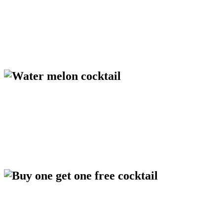
Celebrate Our New Refresh Look – 3
Pengalaman Eksklusif yang Wajib Dicoba
Watermelon Signature Cocktail
Rasakan koktail khas Splash yang disajikan langsung di dalam
semangka segar. Manis, menyegarkan, dan sangat fotogenik—
sempurna untuk konten dan momen spesial Anda.
Tersedia dalam waktu terbatas. Jangan sampai terlewat.
Happy Hour – Buy 1 Get 1 Free
Gandakan keseruan, nikmati lebih banyak dengan harga lebih