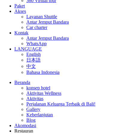
360 Virtual tour
Paket
Akses
Layanan Shuttle
Antar Jemput Bandara
Car charter
Kontak
Antar Jemput Bandara
WhatsApp
LANGUAGE
English
日本語
中文
Bahasa Indonesia
Beranda
konsep hotel
Aktivitas Wellness
Aktivitas
Perjalanan Keluarga Terbaik di Bali!
Gallery
Keberlanjutan
Blog
Akomodasi
Restauran