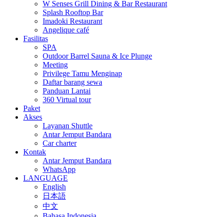
W Senses Grill Dining & Bar Restaurant
Splash Rooftop Bar
Imadoki Restaurant
Angelique café
Fasilitas
SPA
Outdoor Barrel Sauna & Ice Plunge
Meeting
Privilege Tamu Menginap
Daftar barang sewa
Panduan Lantai
360 Virtual tour
Paket
Akses
Layanan Shuttle
Antar Jemput Bandara
Car charter
Kontak
Antar Jemput Bandara
WhatsApp
LANGUAGE
English
日本語
中文
Bahasa Indonesia