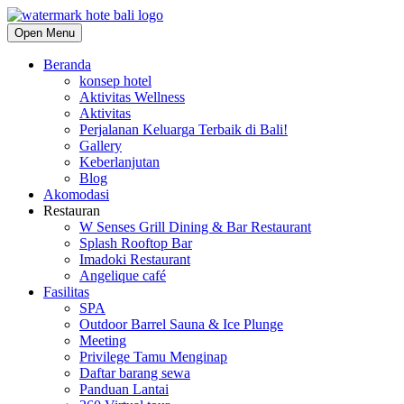
Open Menu
Beranda
konsep hotel
Aktivitas Wellness
Aktivitas
Perjalanan Keluarga Terbaik di Bali!
Gallery
Keberlanjutan
Blog
Akomodasi
Restauran
W Senses Grill Dining & Bar Restaurant
Splash Rooftop Bar
Imadoki Restaurant
Angelique café
Fasilitas
SPA
Outdoor Barrel Sauna & Ice Plunge
Meeting
Privilege Tamu Menginap
Daftar barang sewa
Panduan Lantai