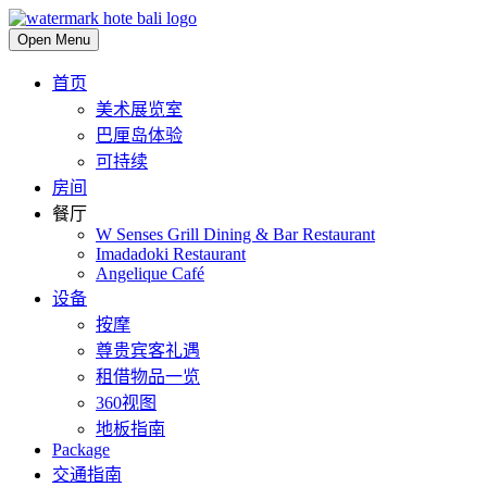
Open Menu
首页
美术展览室
巴厘岛体验
可持续
房间
餐厅
W Senses Grill Dining & Bar Restaurant
Imadadoki Restaurant
Angelique Café
设备
按摩
尊贵宾客礼遇
租借物品一览
360视图
地板指南
Package
交通指南