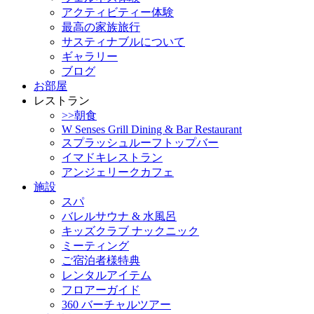
アクティビティー体験
最高の家族旅行
サスティナブルについて
ギャラリー
ブログ
お部屋
レストラン
>>朝食
W Senses Grill Dining & Bar Restaurant
スプラッシュルーフトップバー
イマドキレストラン
アンジェリークカフェ
施設
スパ
バレルサウナ & 水風呂
キッズクラブ ナックニック
ミーティング
ご宿泊者様特典
レンタルアイテム
フロアーガイド
360 バーチャルツアー