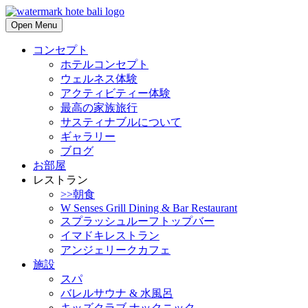
Open Menu
コンセプト
ホテルコンセプト
ウェルネス体験
アクティビティー体験
最高の家族旅行
サスティナブルについて
ギャラリー
ブログ
お部屋
レストラン
>>朝食
W Senses Grill Dining & Bar Restaurant
スプラッシュルーフトップバー
イマドキレストラン
アンジェリークカフェ
施設
スパ
バレルサウナ & 水風呂
キッズクラブ ナックニック